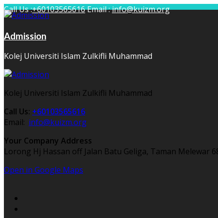
Call Us :
+60103565616
Email :
info@kuizm.org
Admission
Kolej Universiti Islam Zulkifli Muhammad
Kolej Universiti Islam Zulkifli Muhammad
Call Us:
+60103565616
Email:
info@kuizm.org
Your Company Address
Lorong Hj Hassan off Jalan Batu Geliga, Taman Melewar 6
Open in Google Maps