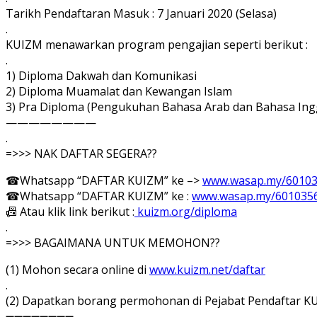
Tarikh Pendaftaran Masuk : 7 Januari 2020 (Selasa)
.
KUIZM menawarkan program pengajian seperti berikut :
.
1) Diploma Dakwah dan Komunikasi
2) Diploma Muamalat dan Kewangan Islam
3) Pra Diploma (Pengukuhan Bahasa Arab dan Bahasa Ing
————————
.
=>>> NAK DAFTAR SEGERA??
☎Whatsapp “DAFTAR KUIZM” ke –>
www.wasap.my/6010
☎Whatsapp “DAFTAR KUIZM” ke :
www.wasap.my/601035
📠 Atau klik link berikut :
kuizm.org/diploma
.
=>>> BAGAIMANA UNTUK MEMOHON??
(1) Mohon secara online di
www.kuizm.net/daftar
.
(2) Dapatkan borang permohonan di Pejabat Pendaftar K
➖➖➖➖➖➖➖➖