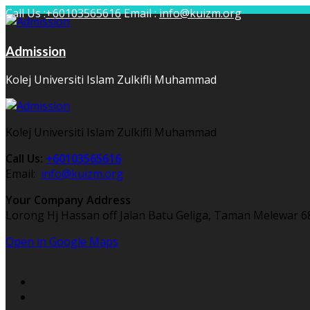
Call Us :
+60103565616
Email :
info@kuizm.org
Admission
Kolej Universiti Islam Zulkifli Muhammad
Kolej Universiti Islam Zulkifli Muhammad
Call Us:
+60103565616
Email:
info@kuizm.org
Your Company Address
Lorong Hj Hassan off Jalan Batu Geliga, Taman Melewar 6
Open in Google Maps